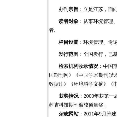
办刊宗旨
：立足江苏，面
读者对象
：从事环境管理
者。
栏目设置
：环境管理、专
发行范围
：全国发行，已
检索机构收录情况
：中国
国期刊网》《中国学术期刊
(
光
数据库》《环境科学文摘》《
获奖情况
：
2000
年获第一
苏省科技期刊编校质量奖。
杂志网站
：
2011
年
9
月筹建