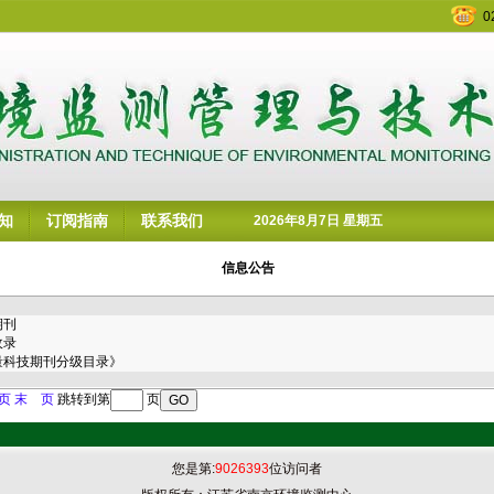
0
知
订阅指南
联系我们
2026年8月7日 星期五
信息公告
期刊
收录
量科技期刊分级目录》
页
末 页
跳转到第
页
您是第:
9026393
位访问者